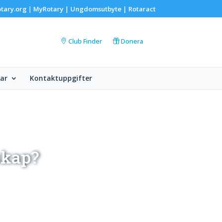
tary.org
MyRotary |
Ungdomsutbyte
|
Rotaract
|
Club Finder
Donera
ar
Kontaktuppgifter
skap?