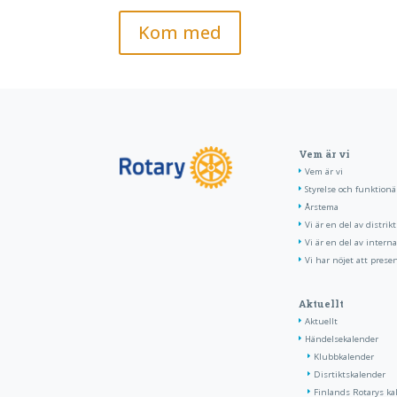
Kom med
Vem är vi
Vem är vi
Styrelse och funktionä
Årstema
Vi är en del av distrik
Vi är en del av interna
Vi har nöjet att prese
Aktuellt
Aktuellt
Händelsekalender
Klubbkalender
Disrtiktskalender
Finlands Rotarys ka