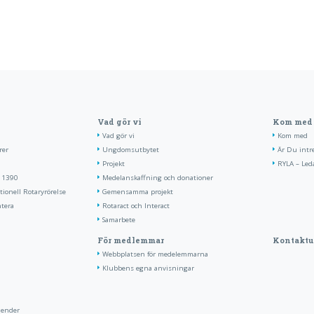
Vad gör vi
Kom med
Vad gör vi
Kom med
rer
Ungdomsutbytet
Är Du intr
Projekt
RYLA – Led
t 1390
Medelanskaffning och donationer
tionell Rotaryrörelse
Gemensamma projekt
ntera
Rotaract och Interact
Samarbete
För medlemmar
Kontaktu
Webbplatsen för medelemmarna
Klubbens egna anvisningar
lender