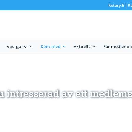
Rotary.fi
Ro
|
Vad gör vi
Kom med
Aktuellt
För medlemm
u intresserad av ett medlem