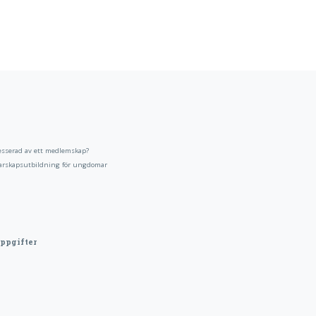
esserad av ett medlemskap?
arskapsutbildning för ungdomar
ppgifter