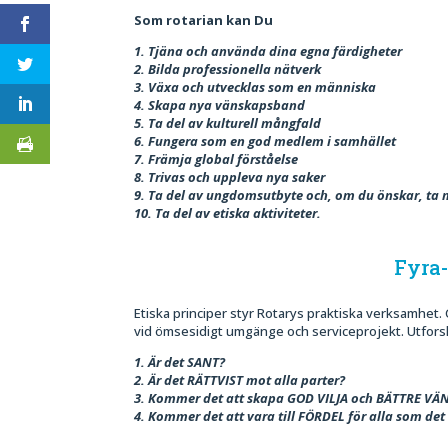
Som rotarian kan Du
1. Tjäna och använda dina egna färdigheter
2. Bilda professionella nätverk
3. Växa och utvecklas som en människa
4. Skapa nya vänskapsband
5. Ta del av kulturell mångfald
6. Fungera som en god medlem i samhället
7. Främja global förståelse
8. Trivas och uppleva nya saker
9. Ta del av ungdomsutbyte och, om du önskar, ta m
10. Ta del av etiska aktiviteter.
Fyra-
Etiska principer styr Rotarys praktiska verksamhet.
vid ömsesidigt umgänge och serviceprojekt. Utforsk
1. Är det SANT?
2. Är det RÄTTVIST mot alla parter?
3. Kommer det att skapa GOD VILJA och BÄTTRE 
4. Kommer det att vara till FÖRDEL för alla som det