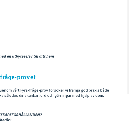
ed en utbyteselev till ditt hem
fråge-provet
 Genom vårt Fyra-fråge-prov försöker vi främja god praxis både
a således dina tankar, ord och gärningar med hjälp av dem.
VÄNSKAPSFÖRHÅLLANDEN?
 berör?