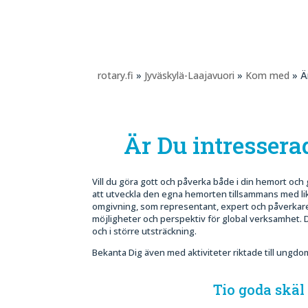
rotary.fi
»
Jyväskylä-Laajavuori
»
Kom med
» Ä
Är Du intresser
Vill du göra gott och påverka både i din hemort och 
att utveckla den egna hemorten tillsammans med l
omgivning, som representant, expert och påverkare 
möjligheter och perspektiv för global verksamhet. Du
och i större utsträckning.
Bekanta Dig även med aktiviteter riktade till ungdo
Tio goda skäl 