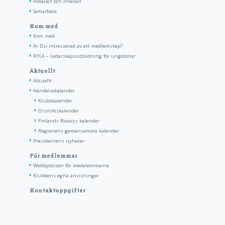
Rotaract och Interact
Samarbete
Kom med
Kom med
Är Du intresserad av ett medlemskap?
RYLA – Ledarskapsutbildning för ungdomar
Aktuellt
Aktuellt
Händelsekalender
Klubbkalender
Disrtiktskalender
Finlands Rotarys kalender
Regionens gemensamma kalender
Presidentens nyheter
För medlemmar
Webbplatsen för medelemmarna
Klubbens egna anvisningar
Kontaktuppgifter