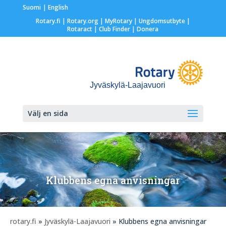
Suomi
English
Rotary.fi
|
Rotary.org
|
MyRotary |
Ungdomsutbyte
|
Rotaract
| Club Finder
| Donera
Jyväskylä-Laajavuori
Välj en sida
Klubbens egna anvisningar
rotary.fi
»
Jyväskylä-Laajavuori
» Klubbens egna anvisningar