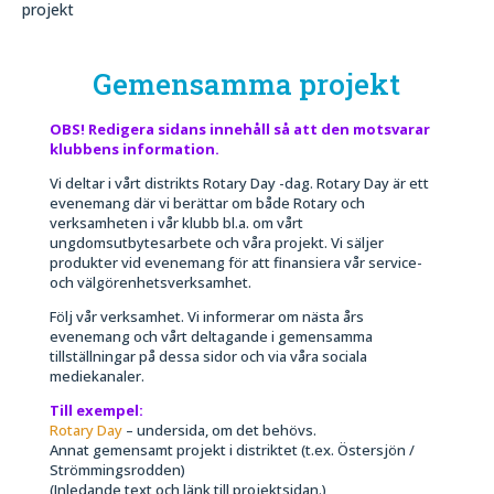
projekt
Gemensamma projekt
OBS! Redigera sidans innehåll så att den motsvarar
klubbens information.
Vi deltar i vårt distrikts Rotary Day -dag. Rotary Day är ett
evenemang där vi berättar om både Rotary och
verksamheten i vår klubb bl.a. om vårt
ungdomsutbytesarbete och våra projekt. Vi säljer
produkter vid evenemang för att finansiera vår service-
och välgörenhetsverksamhet.
Följ vår verksamhet. Vi informerar om nästa års
evenemang och vårt deltagande i gemensamma
tillställningar på dessa sidor och via våra sociala
mediekanaler.
Till exempel:
Rotary Day
– undersida, om det behövs.
Annat gemensamt projekt i distriktet (t.ex. Östersjön /
Strömmingsrodden)
(Inledande text och länk till projektsidan.)