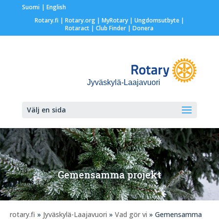
Suomi
English
Rotary.fi
|
Rotary.org
|
MyRotary |
Ungdomsutbyte
|
Rotaract
| Club Finder
| Donera
Jyväskylä-Laajavuori
Välj en sida
Gemensamma projekt
rotary.fi
»
Jyväskylä-Laajavuori
»
Vad gör vi
» Gemensamma