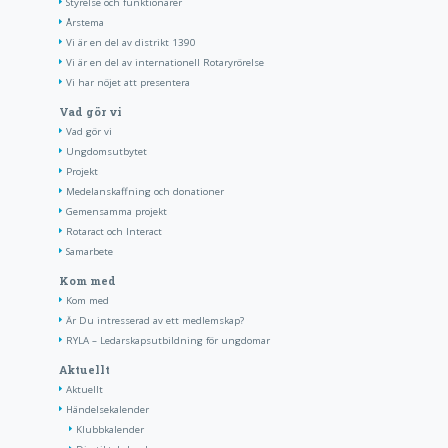
Styrelse och funktionärer
Årstema
Vi är en del av distrikt 1390
Vi är en del av internationell Rotaryrörelse
Vi har nöjet att presentera
Vad gör vi
Vad gör vi
Ungdomsutbytet
Projekt
Medelanskaffning och donationer
Gemensamma projekt
Rotaract och Interact
Samarbete
Kom med
Kom med
Är Du intresserad av ett medlemskap?
RYLA – Ledarskapsutbildning för ungdomar
Aktuellt
Aktuellt
Händelsekalender
Klubbkalender