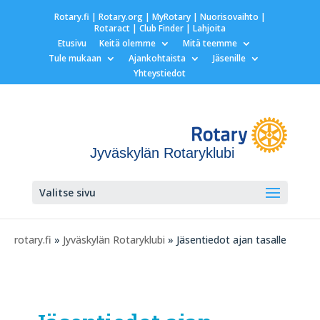
Rotary.fi
|
Rotary.org
|
MyRotary |
Nuorisovaihto
|
Rotaract
| Club Finder
| Lahjoita
Etusivu
Keitä olemme
Mitä teemme
Tule mukaan
Ajankohtaista
Jäsenille
Yhteystiedot
Jyväskylän Rotaryklubi
Valitse sivu
rotary.fi
»
Jyväskylän Rotaryklubi
» Jäsentiedot ajan tasalle