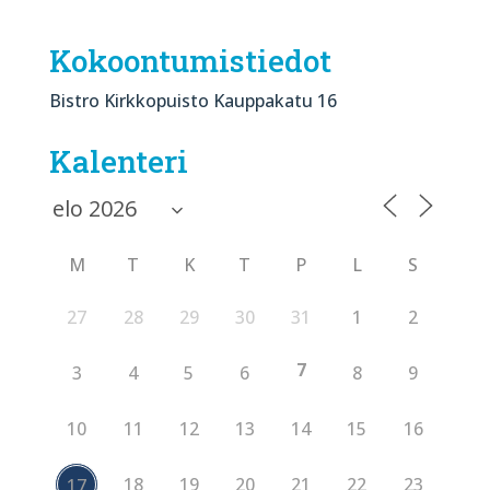
Kokoontumistiedot
Bistro Kirkkopuisto Kauppakatu 16
Kalenteri
M
T
K
T
P
L
S
27
28
29
30
31
1
2
7
3
4
5
6
8
9
10
11
12
13
14
15
16
18
19
20
21
22
23
17