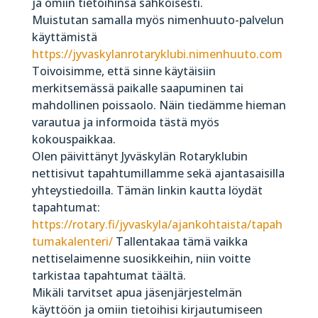
ja omiin tietoihinsa sähköisesti.
Muistutan samalla myös nimenhuuto-palvelun
käyttämistä
https://jyvaskylanrotaryklubi.nimenhuuto.com
Toivoisimme, että sinne käytäisiin
merkitsemässä paikalle saapuminen tai
mahdollinen poissaolo. Näin tiedämme hieman
varautua ja informoida tästä myös
kokouspaikkaa.
Olen päivittänyt Jyväskylän Rotaryklubin
nettisivut tapahtumillamme sekä ajantasaisilla
yhteystiedoilla. Tämän linkin kautta löydät
tapahtumat:
https://rotary.fi/jyvaskyla/ajankohtaista/tapah
tumakalenteri/
Tallentakaa tämä vaikka
nettiselaimenne suosikkeihin, niin voitte
tarkistaa tapahtumat täältä.
Mikäli tarvitset apua jäsenjärjestelmän
käyttöön ja omiin tietoihisi kirjautumiseen