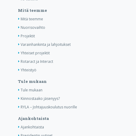
Mitä teemme
Mitä teemme
Nuorisovaihto
Projektit
Varainhankinta ja lahjoitukset
Yhteiset projektit
Rotaract ja Interact
Yhteistyö
Tule mukaan
Tule mukaan
Kiinnostaako jäsenyys?
RYLA – Johtajuuskoulutus nuorille
Ajankohtaista
Ajankohtaista
Presidentin uutiset