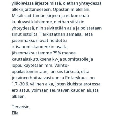
ylläolevissa ärjestelmissä, olethan yhteydessä
allekirjoittaneeseen. Opastan mielelläni.
Mikäli sait tämän kirjeen ja et koe enää
kuuluvasi klubiimme, olethan siitäkin
yhteydessä, niin selvitetään asia ja poistetaan
sinut listoilta. Tarkistathan samalla,, että
jäsenmaksusi ovat hoidettu
irtisanomiskaudenkin osalta,
jäsenmaksustamme 75% menee
kauttalaskutuksena kv-ja suomitasolle ja
loppu käytetään mm. Vaihto-
oppilastoimintaan, on siis tärkeää, että
jokainen hoitaa vastuunsa.Rotarykausi on
1.7.-30.6. välinen aika, joten klubista erotessa
ero astuu voimaan seuraavan kauden alusta
alkaen.
Terveisin,
Ella