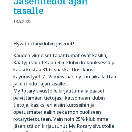
Jäsentiedot ajan
tasalle
13.5.2025
Hyvät rotaryklubin jäsenet!
Kauden viimeiset tapahtumat ovat käsillä,
Käätyjä vaihdetaan 9.6. klubin kokouksessa ja
kausi kestää 31.6. saakka. Uusi kausi
käynnistyy 1.7. Viimeistään nyt on aika laittaa
jäsentiedot ajantasalle:
MyRotary sivustolle kirjautumalla pääset
päivittämään tietojasi, katsomaan klubin
tietoja, käsiksi erilaisiin kursseihin ja
opetusmateriaaliin sekä monipuoliseen
rotarytietouteen. Vain noin 25% klubimme
jäsenistä on kirjautunut My Rotary sivustolle