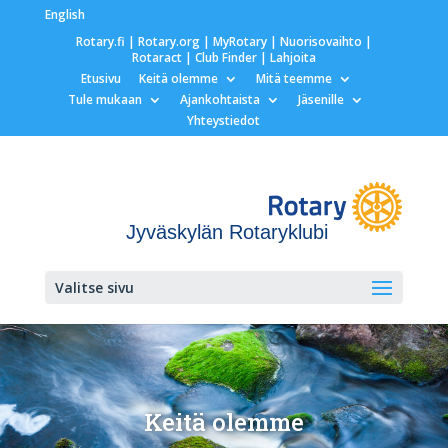
English
Rotary.fi
|
Rotary.org
|
MyRotary |
Nuorisovaihto
|
Rotaract
| Club Finder
| Lahjoita
Etusivu
Keitä olemme
Mitä teemme
Tule mukaan
Ajankohtaista
Jäsenille
Yhteystiedot
Jyväskylän Rotaryklubi
Valitse sivu
Keitä olemme