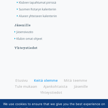
Klubien tapahtumat piirissä
Suomen Rotaryn kalenteriin
Alueen yhteiseen kalenteriin
Jäsenille
Jäsensivusto
Klubin omat ohjeet
Yhteystiedot
Etusivu
Keitä olemme
Mitä teemme
Tule mukaan
Ajankohtaista
Jäsenille
Yhteystiedot
We use cookies to ensure that we give you the best experience on
Copyright © Suomen Rotarypalvelu ry 2026 |