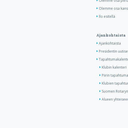
Olemme osa piiri
Olemme osa kansa
Ilo esitellä
Ajankohtaista
Ajankohtaista
Presidentin uutise
Tapahtumakalente
Klubin kalenteri
Piirin tapahtuma
Klubien tapahtum
Suomen Rotaryn 
Alueen yhteiseen