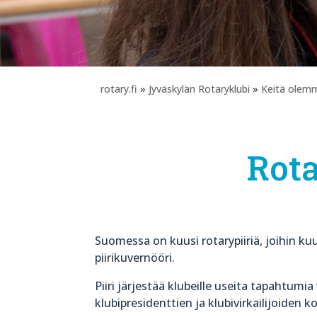
rotary.fi
»
Jyväskylän Rotaryklubi
»
Keitä olem
Rota
Suomessa on kuusi rotarypiiriä, joihin kuu
piirikuvernööri.
Piiri järjestää klubeille useita tapahtumi
klubipresidenttien ja klubivirkailijoiden 