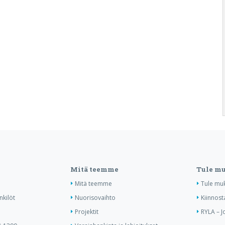
Mitä teemme
Tule m
Mitä teemme
Tule mu
nkilöt
Nuorisovaihto
Kiinnost
Projektit
RYLA – J