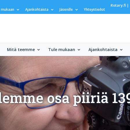
Rotary.fi
|
e mukaan
Ajankohtaista
Jäsenille
Yhteystiedot
Mitä teemme
Tule mukaan
Ajankohtaista
lemme osa piiriä 13