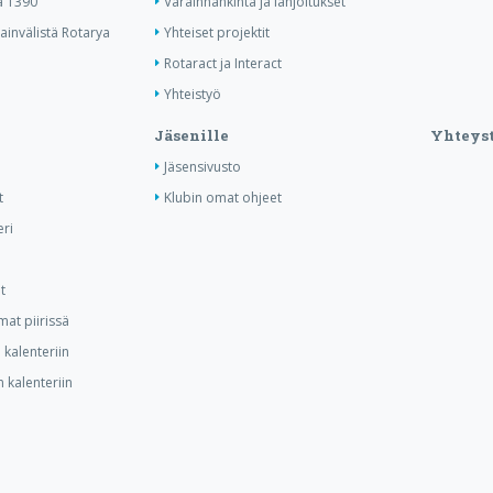
ä 1390
Varainhankinta ja lahjoitukset
invälistä Rotarya
Yhteiset projektit
Rotaract ja Interact
Yhteistyö
Jäsenille
Yhteyst
Jäsensivusto
t
Klubin omat ohjeet
ri
t
at piirissä
kalenteriin
 kalenteriin