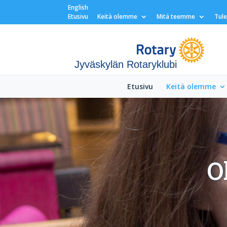
English
Etusivu
Keitä olemme
Mitä teemme
Tul
Jyväskylän Rotaryklubi
Etusivu
Keitä olemme
O