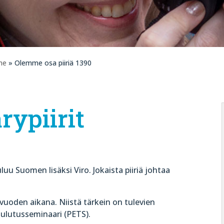
me
» Olemme osa piiriä 1390
rypiirit
luu Suomen lisäksi Viro. Jokaista piiriä johtaa
a vuoden aikana. Niistä tärkein on tulevien
koulutusseminaari (PETS).