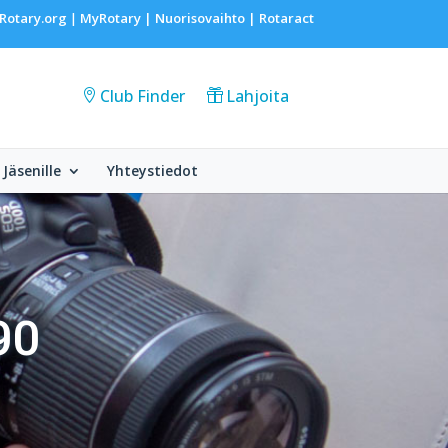
Rotary.org
MyRotary |
Nuorisovaihto
|
Rotaract
|
Club Finder
Lahjoita
Jäsenille
Yhteystiedot
90