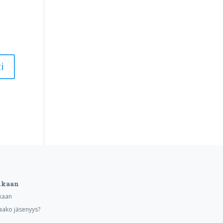
ukaan
kaan
aako jäsenyys?