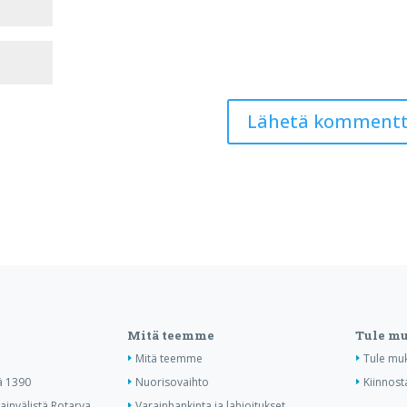
Mitä teemme
Tule m
Mitä teemme
Tule mu
ä 1390
Nuorisovaihto
Kiinnost
invälistä Rotarya
Varainhankinta ja lahjoitukset