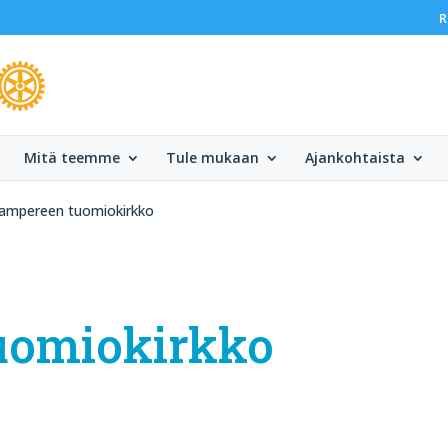
R
Mitä teemme
Tule mukaan
Ajankohtaista
ampereen tuomiokirkko
uomiokirkko