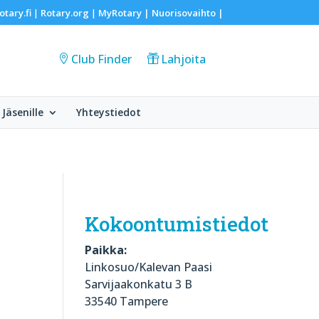
otary.fi
Rotary.org
MyRotary |
Nuorisovaihto
|
|
|
Club Finder
Lahjoita
Jäsenille
Yhteystiedot
Kokoontumistiedot
Paikka:
Linkosuo/Kalevan Paasi
Sarvijaakonkatu 3 B
33540 Tampere