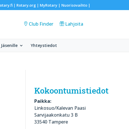
otary.fi
Rotary.org
MyRotary |
Nuorisovaihto
|
|
|
Club Finder
Lahjoita
Jäsenille
Yhteystiedot
Kokoontumistiedot
Paikka:
Linkosuo/Kalevan Paasi
Sarvijaakonkatu 3 B
33540 Tampere