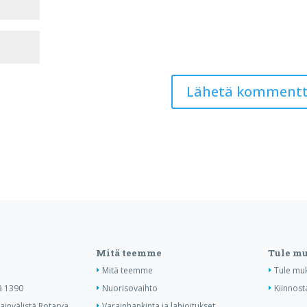
Mitä teemme
Tule m
Mitä teemme
Tule mu
ä 1390
Nuorisovaihto
Kiinnost
invälistä Rotarya
Varainhankinta ja lahjoitukset