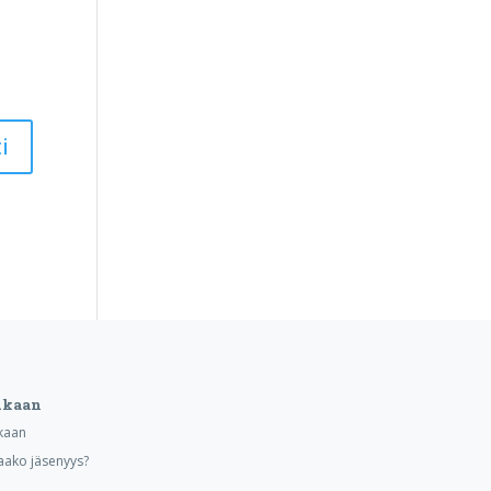
ukaan
kaan
aako jäsenyys?