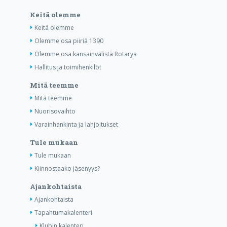
Keitä olemme
Keitä olemme
Olemme osa piiriä 1390
Olemme osa kansainvälistä Rotarya
Hallitus ja toimihenkilöt
Mitä teemme
Mitä teemme
Nuorisovaihto
Varainhankinta ja lahjoitukset
Tule mukaan
Tule mukaan
Kiinnostaako jäsenyys?
Ajankohtaista
Ajankohtaista
Tapahtumakalenteri
Klubin kalenteri