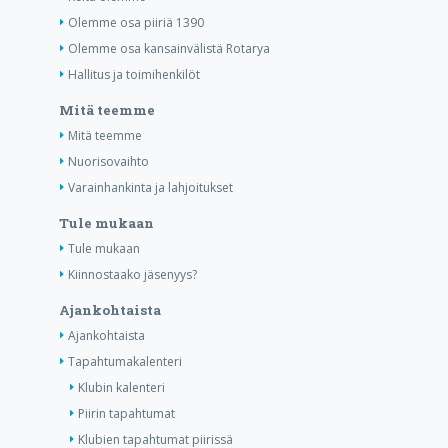
Olemme osa piiriä 1390
Olemme osa kansainvälistä Rotarya
Hallitus ja toimihenkilöt
Mitä teemme
Mitä teemme
Nuorisovaihto
Varainhankinta ja lahjoitukset
Tule mukaan
Tule mukaan
Kiinnostaako jäsenyys?
Ajankohtaista
Ajankohtaista
Tapahtumakalenteri
Klubin kalenteri
Piirin tapahtumat
Klubien tapahtumat piirissä