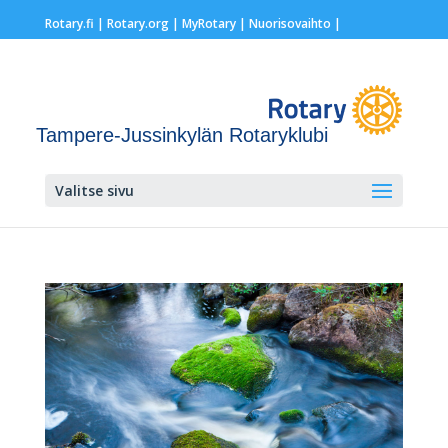
Rotary.fi
|
Rotary.org
|
MyRotary |
Nuorisovaihto
|
Tampere-Jussinkylän Rotaryklubi
Valitse sivu