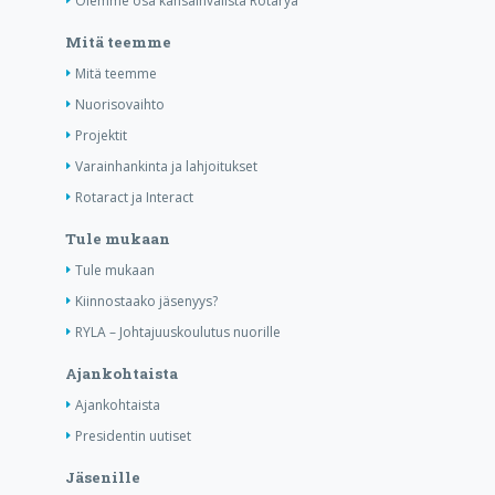
Olemme osa kansainvälistä Rotarya
Mitä teemme
Mitä teemme
Nuorisovaihto
Projektit
Varainhankinta ja lahjoitukset
Rotaract ja Interact
Tule mukaan
Tule mukaan
Kiinnostaako jäsenyys?
RYLA – Johtajuuskoulutus nuorille
Ajankohtaista
Ajankohtaista
Presidentin uutiset
Jäsenille