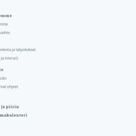
eemme
emme
vaihto
nkinta ja lahjoitukset
ja Interact
le
usto
mat ohjeet
ja piirin
makalenteri