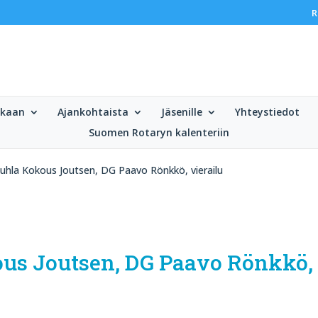
R
ukaan
Ajankohtaista
Jäsenille
Yhteystiedot
Suomen Rotaryn kalenteriin
Juhla Kokous Joutsen, DG Paavo Rönkkö, vierailu
ous Joutsen, DG Paavo Rönkkö, 