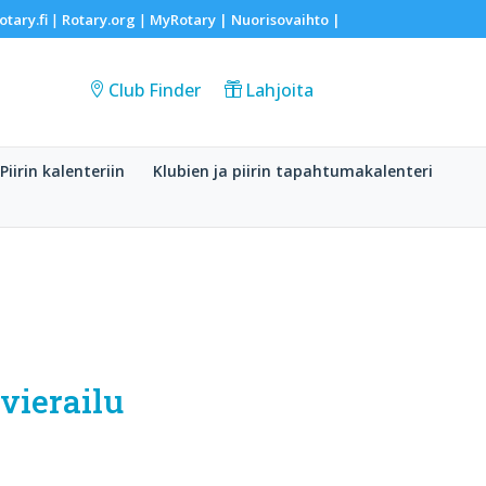
otary.fi
Rotary.org
MyRotary |
Nuorisovaihto
|
|
|
Club Finder
Lahjoita
Piirin kalenteriin
Klubien ja piirin tapahtumakalenteri
vierailu