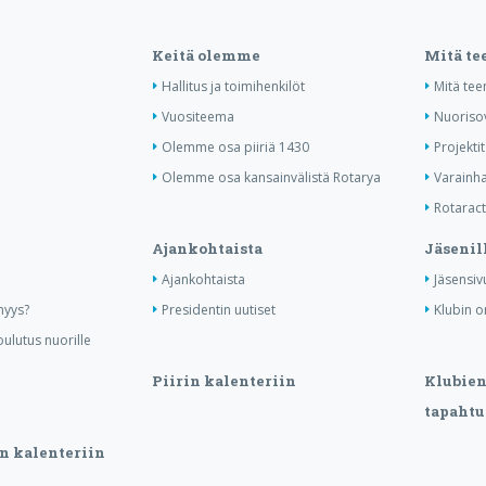
Keitä olemme
Mitä t
Hallitus ja toimihenkilöt
Mitä te
Vuositeema
Nuoriso
Olemme osa piiriä 1430
Projektit
Olemme osa kansainvälistä Rotarya
Varainha
Rotaract 
Ajankohtaista
Jäsenil
Ajankohtaista
Jäsensiv
nyys?
Presidentin uutiset
Klubin o
ulutus nuorille
Piirin kalenteriin
Klubien 
tapahtu
n kalenteriin