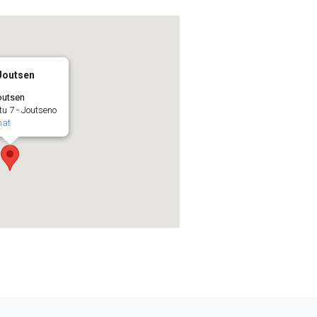
Joutsen
outsen
u 7 - Joutseno
mat