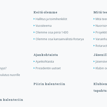
Keitä olemme
Mitä t
Hallitus ja toimihenkilöt
Mitä te
Vuositeema
Nuoriso
Olemme osa piiriä 1430
Projektit
Olemme osa kansainvälistä Rotarya
Varainha
Rotaract 
Ajankohtaista
Jäsenil
Ajankohtaista
Jäsensiv
nyys?
Presidentin uutiset
Klubin o
ulutus nuorille
Piirin kalenteriin
Klubien 
tapahtu
n kalenteriin