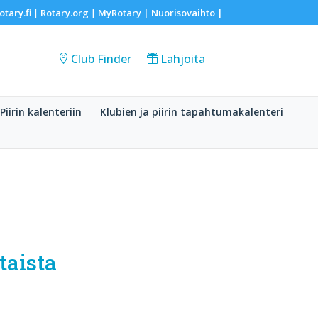
otary.fi
Rotary.org
MyRotary |
Nuorisovaihto
|
|
|
Club Finder
Lahjoita
Piirin kalenteriin
Klubien ja piirin tapahtumakalenteri
taista