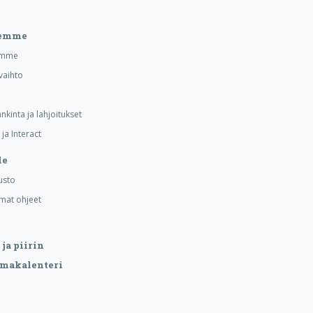
eemme
emme
vaihto
nkinta ja lahjoitukset
ja Interact
le
usto
mat ohjeet
ja piirin
makalenteri