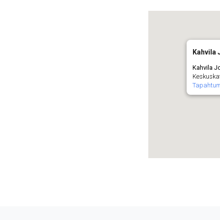
Kahvila 
Kahvila J
Keskuskat
Tapahtu