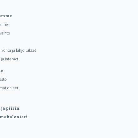
eemme
emme
vaihto
nkinta ja lahjoitukset
ja Interact
le
usto
mat ohjeet
ja piirin
makalenteri