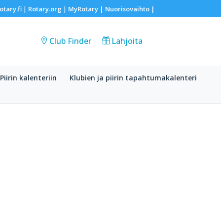
otary.fi
Rotary.org
MyRotary |
Nuorisovaihto
|
|
|
Club Finder
Lahjoita
Piirin kalenteriin
Klubien ja piirin tapahtumakalenteri