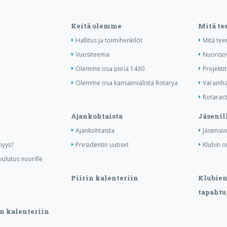
Keitä olemme
Mitä t
Hallitus ja toimihenkilöt
Mitä te
Vuositeema
Nuoriso
Olemme osa piiriä 1430
Projektit
Olemme osa kansainvälistä Rotarya
Varainha
Rotaract 
Ajankohtaista
Jäsenil
Ajankohtaista
Jäsensiv
nyys?
Presidentin uutiset
Klubin o
ulutus nuorille
Piirin kalenteriin
Klubien 
tapahtu
n kalenteriin