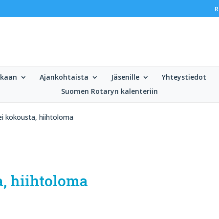
R
ukaan
Ajankohtaista
Jäsenille
Yhteystiedot
Suomen Rotaryn kalenteriin
ei kokousta, hiihtoloma
a, hiihtoloma