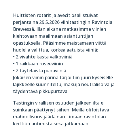
Huittisten rotarit ja avecit osallistuivat
perjantaina 29.5.2026 viinitastingiin Ravintola
Brewessä. Illan aikana matkasimme viinien
kiehtovaan maailmaan asiantuntijan
opastuksella. Pääsimme maistamaan viittä
huolella valittua, korkealaatuista viiniä:
• 2 vivahteikasta valkoviiniä
• 1 raikkaan roseeviinin
• 2 täyteläistä punaviiniä
Jokaisen viinin parina tarjoiltiin juuri kyseiselle
lajikkeelle suunniteltu, makuja neutralisoiva ja
täydentävä pikkupurtava.
Tastingin virallisen osuuden jälkeen ilta ei
suinkaan päättynyt siihen! Meillä oli loistava
mahdollisuus jäädä nauttimaan ravintolan
keittiön antimista sekä jatkamaan