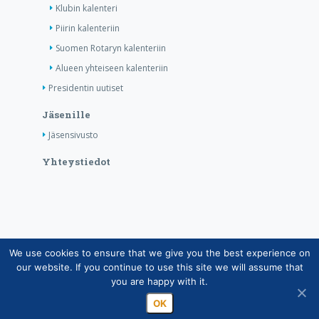
Klubin kalenteri
Piirin kalenteriin
Suomen Rotaryn kalenteriin
Alueen yhteiseen kalenteriin
Presidentin uutiset
Jäsenille
Jäsensivusto
Yhteystiedot
We use cookies to ensure that we give you the best experience on
Copyright © Suomen Rotarypalvelu ry 2026 |
our website. If you continue to use this site we will assume that
Jäsentietojärjestelmän tietosuojaseloste
|
Henkilötietojen
you are happy with it.
käsittely Rotarytoiminnassa
OK