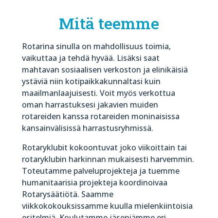
Mitä teemme
Rotarina sinulla on mahdollisuus toimia,
vaikuttaa ja tehdä hyvää. Lisäksi saat
mahtavan sosiaalisen verkoston ja elinikäisiä
ystäviä niin kotipaikkakunnaltasi kuin
maailmanlaajuisesti. Voit myös verkottua
oman harrastuksesi jakavien muiden
rotareiden kanssa rotareiden moninaisissa
kansainvälisissä harrastusryhmissä.
Rotaryklubit kokoontuvat joko viikoittain tai
rotaryklubin harkinnan mukaisesti harvemmin.
Toteutamme palveluprojekteja ja tuemme
humanitaarisia projekteja koordinoivaa
Rotarysäätiötä. Saamme
viikkokokouksissamme kuulla mielenkiintoisia
esitelmiä. Koulutamme jäseniämme eri