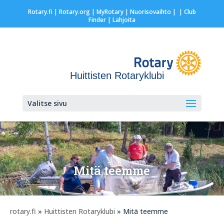
Rotary.fi
|
Rotary.org
|
MyRotary |
Nuorisovaihto
|
| Club
Finder
| Lahjoita
Huittisten Rotaryklubi
Valitse sivu
Mitä teemme
rotary.fi
»
Huittisten Rotaryklubi
» Mitä teemme