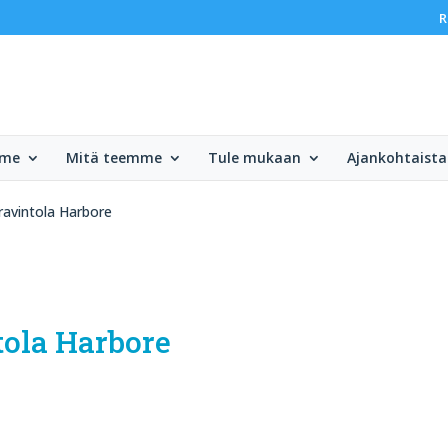
R
mme
Mitä teemme
Tule mukaan
Ajankohtaista
 ravintola Harbore
ntola Harbore