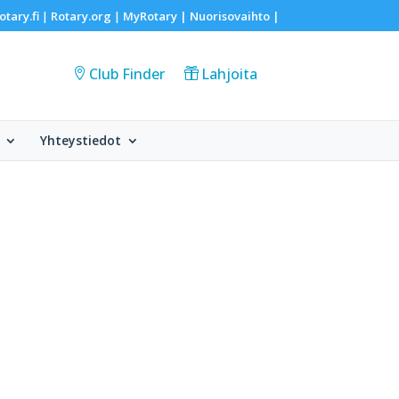
otary.fi
Rotary.org
MyRotary |
Nuorisovaihto
|
|
|
Club Finder
Lahjoita
Yhteystiedot