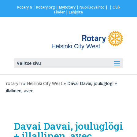
Rotary.fi
|
Rotary.org
|
MyRotary |
Nuorisovaihto
|
| Club
Finder
| Lahjoita
Helsinki City West
Valitse sivu
rotary.fi
»
Helsinki City West
» Davai Davai, jouluglögi +
illallinen, avec
Davai Davai, jouluglögi
+ illallinen, avec