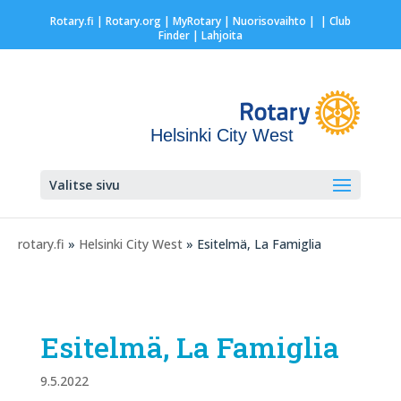
Rotary.fi
|
Rotary.org
|
MyRotary |
Nuorisovaihto
|
| Club
Finder
| Lahjoita
Helsinki City West
Valitse sivu
rotary.fi
»
Helsinki City West
» Esitelmä, La Famiglia
Esitelmä, La Famiglia
9.5.2022