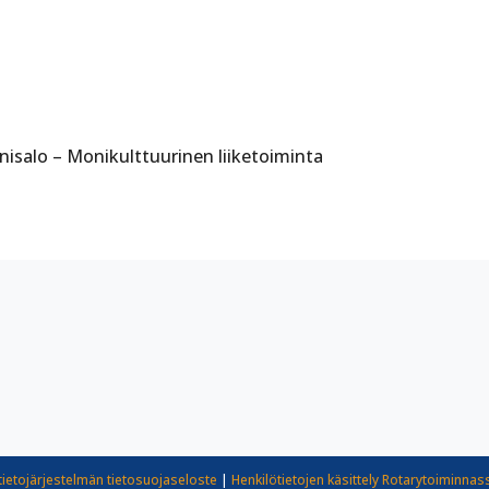
nisalo – Monikulttuurinen liiketoiminta
tietojärjestelmän tietosuojaseloste
|
Henkilötietojen käsittely Rotarytoiminnas