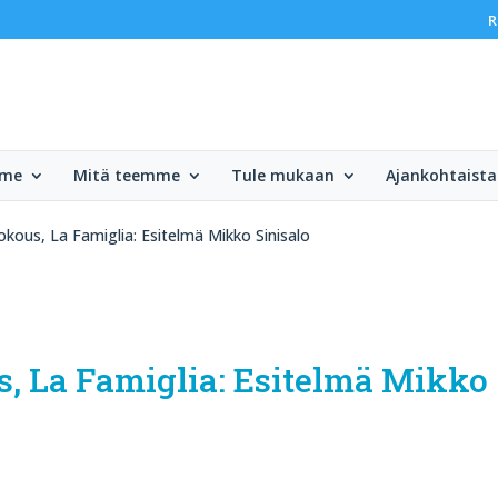
R
mme
Mitä teemme
Tule mukaan
Ajankohtaista
okous, La Famiglia: Esitelmä Mikko Sinisalo
, La Famiglia: Esitelmä Mikko 