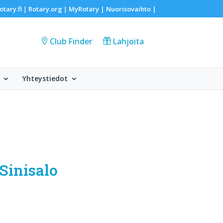
otary.fi
Rotary.org
MyRotary |
Nuorisovaihto
|
|
|
Club Finder
Lahjoita
Yhteystiedot
Sinisalo