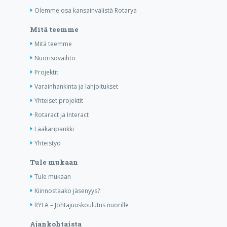
Olemme osa kansainvälistä Rotarya
Mitä teemme
Mitä teemme
Nuorisovaihto
Projektit
Varainhankinta ja lahjoitukset
Yhteiset projektit
Rotaract ja Interact
Lääkäripankki
Yhteistyö
Tule mukaan
Tule mukaan
Kiinnostaako jäsenyys?
RYLA – Johtajuuskoulutus nuorille
Ajankohtaista