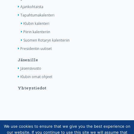
Ajankohtaista
Tapahtumakalenteri
Klubin kalenteri
Piirin kalenteriin
Suomen Rotaryn kalenteriin
Presidentin uutiset
Jäsenille
Jäsensivusto
Klubin omat ohjeet
Yhteystiedot
We use cookies to ensure that we give you the best experience on
Copyright © Suomen Rotarypalvelu ry 2026 |
our website. If you continue to use this site we will assume that
Jäsentietojärjestelmän tietosuojaseloste
|
Henkilötietojen