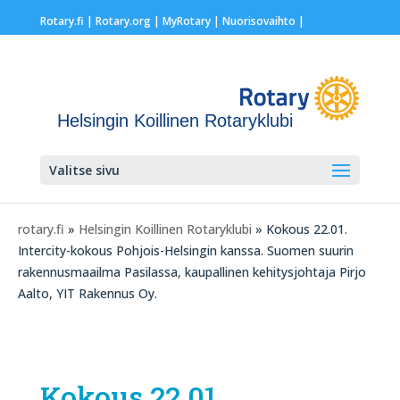
Rotary.fi
|
Rotary.org
|
MyRotary |
Nuorisovaihto
|
Helsingin Koillinen Rotaryklubi
Valitse sivu
rotary.fi
»
Helsingin Koillinen Rotaryklubi
» Kokous 22.01.
Intercity-kokous Pohjois-Helsingin kanssa. Suomen suurin
rakennusmaailma Pasilassa, kaupallinen kehitysjohtaja Pirjo
Aalto, YIT Rakennus Oy.
Kokous 22.01.