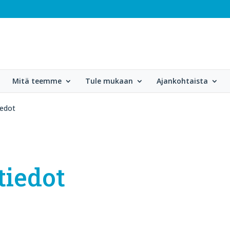
Mitä teemme
Tule mukaan
Ajankohtaista
edot
iedot