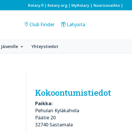
Rotary.fi
Rotary.org
MyRotary |
Nuorisovaihto
|
|
|
Club Finder
Lahjoita
Jäsenille
Yhteystiedot
Kokoontumistiedot
Paikka:
Pehulan Kyläkahvila
Päätie 20
32740 Sastamala