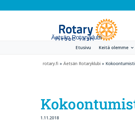
Äetsän Rotaryklubi
Etusivu
Keitä olemme
rotary.fi
»
Äetsän Rotaryklubi
» Kokoontumisti
Kokoontumist
1.11.2018