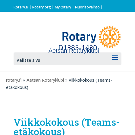
Rotary.fi
|
Rotary.org
|
MyRotary |
Nuorisovaihto
|
Äetsän Rotaryklubi
Valitse sivu
rotary.fi
»
Äetsän Rotaryklubi
» Viikkokokous (Teams-
etäkokous)
Viikkokokous (Teams-
etäkokous)