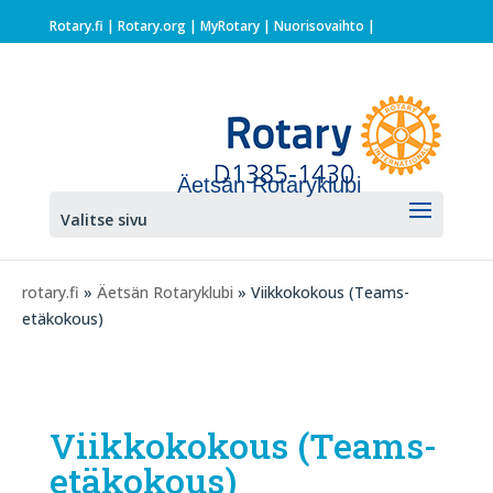
Rotary.fi
|
Rotary.org
|
MyRotary |
Nuorisovaihto
|
Äetsän Rotaryklubi
Valitse sivu
rotary.fi
»
Äetsän Rotaryklubi
» Viikkokokous (Teams-
etäkokous)
Viikkokokous (Teams-
etäkokous)