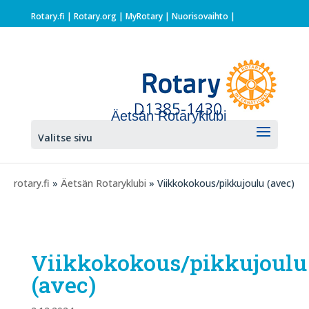
Rotary.fi
|
Rotary.org
|
MyRotary |
Nuorisovaihto
|
Äetsän Rotaryklubi
Valitse sivu
rotary.fi
»
Äetsän Rotaryklubi
» Viikkokokous/pikkujoulu (avec)
Viikkokokous/pikkujoulu
(avec)