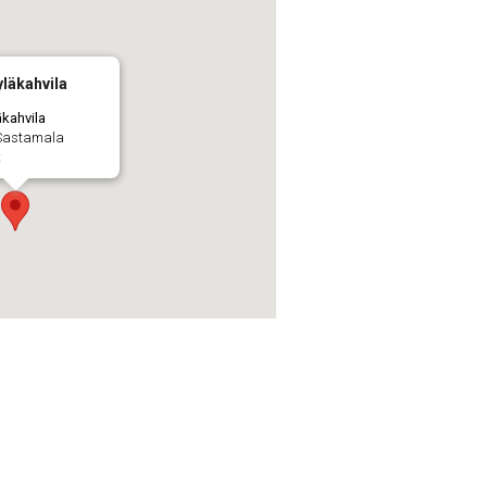
läkahvila
äkahvila
 Sastamala
t