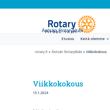
Äetsän Rotaryklubi
Etusivu
Keitä olemme
rotary.fi
»
Äetsän Rotaryklubi
» Viikkokokous
Viikkokokous
15.1.2024