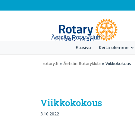
Äetsän Rotaryklubi
Etusivu
Keitä olemme
rotary.fi
»
Äetsän Rotaryklubi
» Viikkokokous
Viikkokokous
3.10.2022