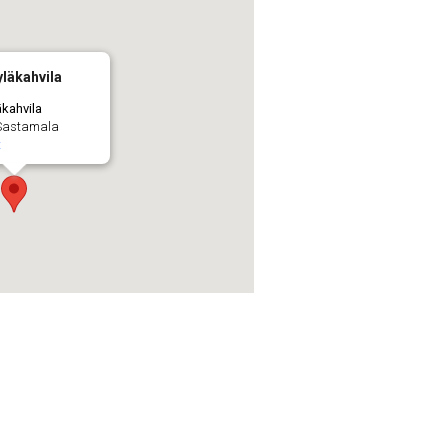
läkahvila
äkahvila
 Sastamala
t