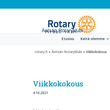
Äetsän Rotaryklubi
Etusivu
Keitä olemme
rotary.fi
»
Äetsän Rotaryklubi
» Viikkokokous
Viikkokokous
4.10.2021