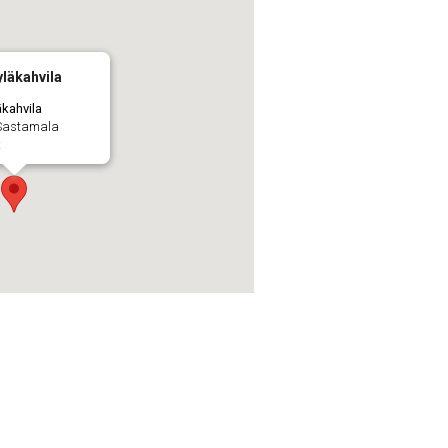
läkahvila
äkahvila
 Sastamala
t