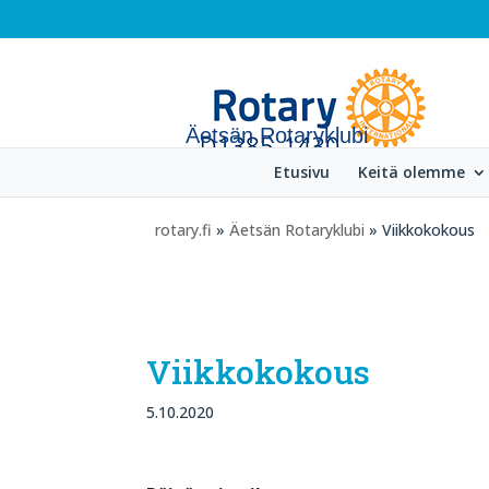
Äetsän Rotaryklubi
Etusivu
Keitä olemme
rotary.fi
»
Äetsän Rotaryklubi
» Viikkokokous
Viikkokokous
5.10.2020