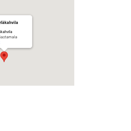
läkahvila
äkahvila
 Sastamala
t