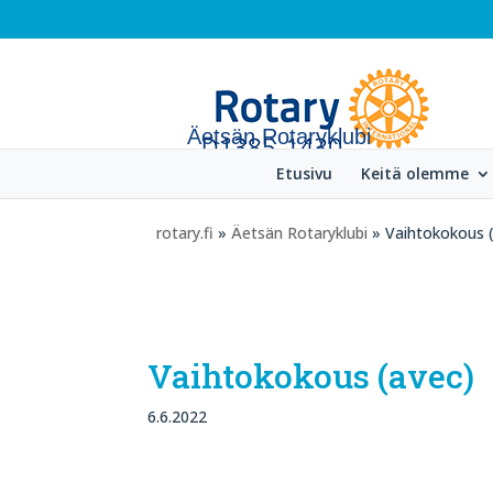
Äetsän Rotaryklubi
Etusivu
Keitä olemme
rotary.fi
»
Äetsän Rotaryklubi
» Vaihtokokous 
Vaihtokokous (avec)
6.6.2022