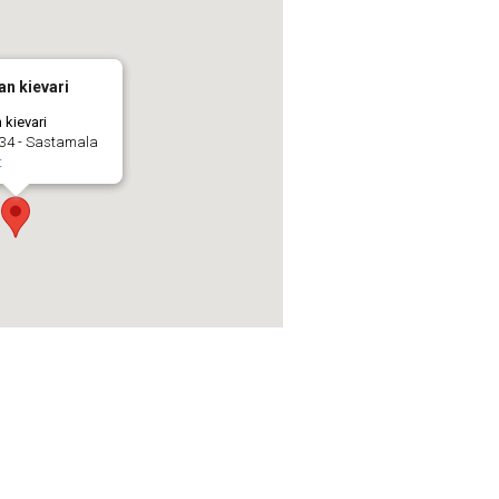
n kievari
 kievari
34 - Sastamala
t