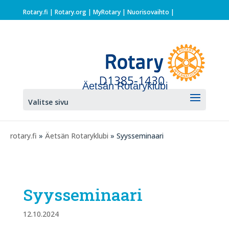
Rotary.fi
|
Rotary.org
|
MyRotary |
Nuorisovaihto
|
Äetsän Rotaryklubi
Valitse sivu
rotary.fi
»
Äetsän Rotaryklubi
» Syysseminaari
Syysseminaari
12.10.2024