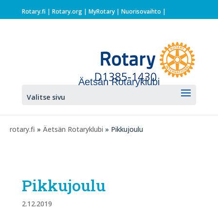
Rotary.fi
|
Rotary.org
|
MyRotary |
Nuorisovaihto
|
Äetsän Rotaryklubi
Valitse sivu
rotary.fi
»
Äetsän Rotaryklubi
» Pikkujoulu
Pikkujoulu
2.12.2019