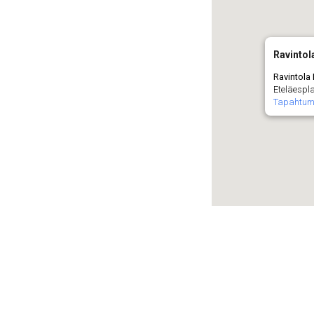
Ravintol
Ravintola
Eteläespla
Tapahtum