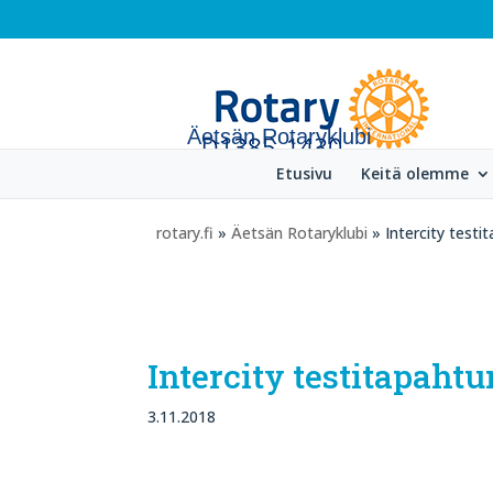
Äetsän Rotaryklubi
Etusivu
Keitä olemme
rotary.fi
»
Äetsän Rotaryklubi
» Intercity test
Intercity testitapaht
3.11.2018