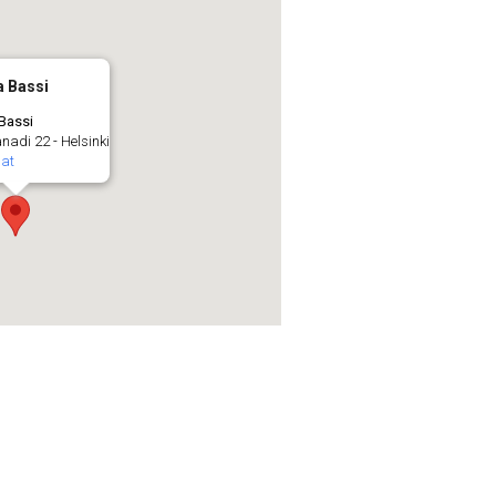
a Bassi
 Bassi
nadi 22 - Helsinki
at