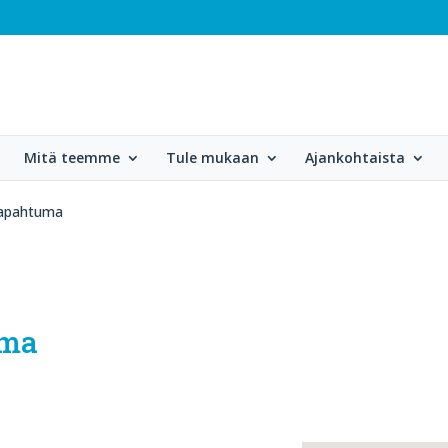
Mitä teemme
Tule mukaan
Ajankohtaista
itapahtuma
uma