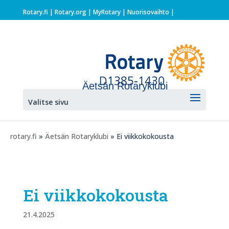
Rotary.fi
|
Rotary.org
|
MyRotary |
Nuorisovaihto
|
Äetsän Rotaryklubi
Valitse sivu
rotary.fi
»
Äetsän Rotaryklubi
» Ei viikkokokousta
Ei viikkokokousta
21.4.2025