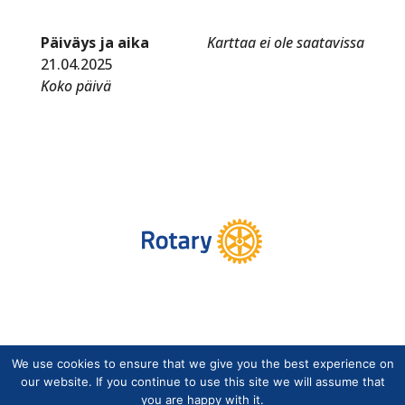
Päiväys ja aika
Karttaa ei ole saatavissa
21.04.2025
Koko päivä
We use cookies to ensure that we give you the best experience on
Copyright © Suomen Rotarypalvelu ry 2026 |
our website. If you continue to use this site we will assume that
Jäsentietojärjestelmän tietosuojaseloste
|
Henkilötietojen
you are happy with it.