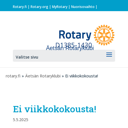
Rotary.fi
|
Rotary.org
|
MyRotary |
Nuorisovaihto
|
Äetsän Rotaryklubi
Valitse sivu
rotary.fi
»
Äetsän Rotaryklubi
» Ei viikkokokousta!
Ei viikkokokousta!
5.5.2025