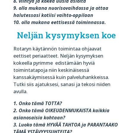
8. viihtyä ja kokea uusia asioita
9. olla mukana nuorisovaihdossa ja ottaa
halutessasi kotiisi vaihto-oppilaan
10. olla mukana eettisessä toiminnassa.
Neljän kysymyksen koe
Rotaryn käytännön toimintaa ohjaavat
eettiset periaatteet. Neljän kysymyksen
kokeella pyrimme
edistämään hyviä
toimintatapoja niin keskinäisessä
kanssakäymisessä kuin palveluhankkeissa.
Tutki siis ajatuksesi, sanasi ja tekosi niiden
avulla.
1. Onko tämä TOTTA?
2. Onko tämä OIKEUDENMUKAISTA kaikkia
asianosaisia kohtaan?
3. Luoko tämä HYVÄÄ TAHTOA ja PARANTAAKO
TÄMÄ YSTÄVYYSSUHTEITA?