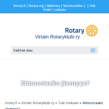
Rotary.fi
|
Rotary.org
|
MyRotary |
Nuorisovaihto
|
| Club
Finder
| Lahjoita
Virtain Rotaryklubi ry
Valitse sivu
Kiinnostaako jäsenyys?
rotary.fi
»
Virtain Rotaryklubi ry
»
Tule mukaan
» Kiinnostaako
jäsenyys?