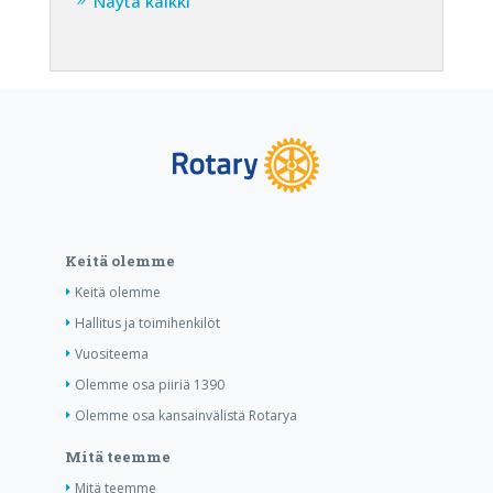
Näytä kaikki
Keitä olemme
Keitä olemme
Hallitus ja toimihenkilöt
Vuositeema
Olemme osa piiriä 1390
Olemme osa kansainvälistä Rotarya
Mitä teemme
Mitä teemme