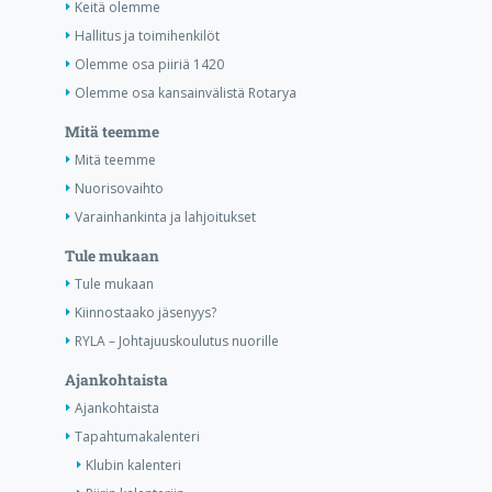
Keitä olemme
Hallitus ja toimihenkilöt
Olemme osa piiriä 1420
Olemme osa kansainvälistä Rotarya
Mitä teemme
Mitä teemme
Nuorisovaihto
Varainhankinta ja lahjoitukset
Tule mukaan
Tule mukaan
Kiinnostaako jäsenyys?
RYLA – Johtajuuskoulutus nuorille
Ajankohtaista
Ajankohtaista
Tapahtumakalenteri
Klubin kalenteri