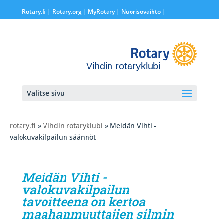
Rotary.fi
|
Rotary.org
|
MyRotary |
Nuorisovaihto
|
Vihdin rotaryklubi
Valitse sivu
rotary.fi
»
Vihdin rotaryklubi
» Meidän Vihti -
valokuvakilpailun säännöt
Meidän Vihti -
valokuvakilpailun
tavoitteena on kertoa
maahanmuuttajien silmin