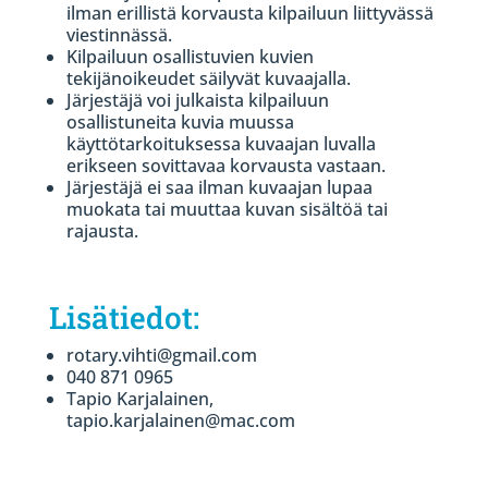
ilman erillistä korvausta kilpailuun liittyvässä
viestinnässä.
Kilpailuun osallistuvien kuvien
tekijänoikeudet säilyvät kuvaajalla.
Järjestäjä voi julkaista kilpailuun
osallistuneita kuvia muussa
käyttötarkoituksessa kuvaajan luvalla
erikseen sovittavaa korvausta vastaan.
Järjestäjä ei saa ilman kuvaajan lupaa
muokata tai muuttaa kuvan sisältöä tai
rajausta.
Lisätiedot:
rotary.vihti@gmail.com
040 871 0965
Tapio Karjalainen,
tapio.karjalainen@mac.com