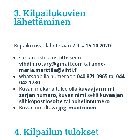
3. Kilpailukuvien
lähettäminen
Kilpailukuvat lähetetään
7.9. – 15.10.2020
:
sähköpostilla osoitteiseen
vihdin.rotary@gmail.com
tai
anne-
maria.marttila@vihti.fi
whatsappilla numeroon
040 871 0965
tai
044
042 1730
Kuvan mukana tulee olla
kuvaajan nimi
,
sarjan numero
,
kuvan nimi
sekä
kuvaajan
sähköpostiosoite
tai
puhelinnumero
Kuvan on oltava
jpg-muotoinen
4. Kilpailun tulokset