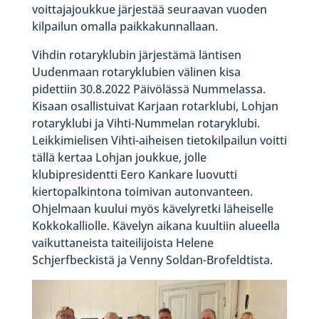
voittajajoukkue järjestää seuraavan vuoden
kilpailun omalla paikkakunnallaan.
Vihdin rotaryklubin järjestämä läntisen
Uudenmaan rotaryklubien välinen kisa
pidettiin 30.8.2022 Päivölässä Nummelassa.
Kisaan osallistuivat Karjaan rotarklubi, Lohjan
rotaryklubi ja Vihti-Nummelan rotaryklubi.
Leikkimielisen Vihti-aiheisen tietokilpailun voitti
tällä kertaa Lohjan joukkue, jolle
klubipresidentti Eero Kankare luovutti
kiertopalkintona toimivan autonvanteen.
Ohjelmaan kuului myös kävelyretki läheiselle
Kokkokalliolle. Kävelyn aikana kuultiin alueella
vaikuttaneista taiteilijoista Helene
Schjerfbeckistä ja Venny Soldan-Brofeldtista.