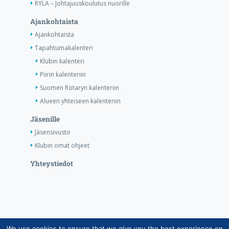
RYLA – Johtajuuskoulutus nuorille
Ajankohtaista
Ajankohtaista
Tapahtumakalenteri
Klubin kalenteri
Piirin kalenteriin
Suomen Rotaryn kalenteriin
Alueen yhteiseen kalenteriin
Jäsenille
Jäsensivusto
Klubin omat ohjeet
Yhteystiedot
We use cookies to ensure that we give you the best experience on