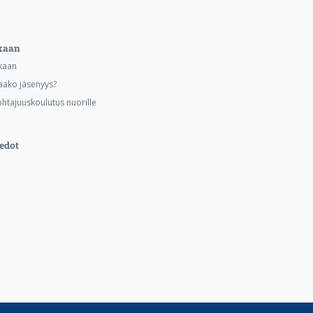
kaan
kaan
aako jäsenyys?
ohtajuuskoulutus nuorille
edot