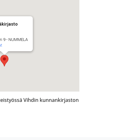
äkirjasto
ri 9 - NUMMELA
t
hteistyössä Vihdin kunnankirjaston