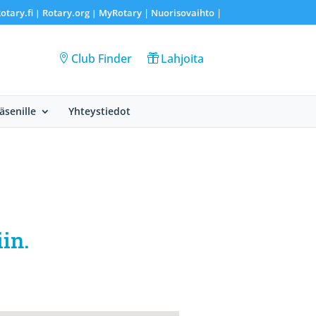
otary.fi
Rotary.org
MyRotary |
Nuorisovaihto
|
|
|
Club Finder
Lahjoita
Jäsenille
Yhteystiedot
in.