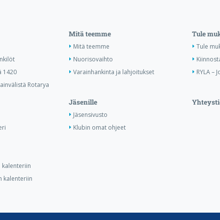
Mitä teemme
Tule mu
Mitä teemme
Tule mu
nkilöt
Nuorisovaihto
Kiinnost
ä 1420
Varainhankinta ja lahjoitukset
RYLA – J
invälistä Rotarya
Jäsenille
Yhteysti
Jäsensivusto
ri
Klubin omat ohjeet
kalenteriin
 kalenteriin