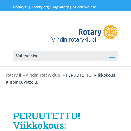
Rotary.fi
|
Rotary.org
|
MyRotary |
Nuorisovaihto
|
Vihdin rotaryklubi
Valitse sivu
rotary.fi
»
Vihdin rotaryklubi
» PERUUTETTU! Viikkokous:
Klubineuvottelu.
PERUUTETTU!
Viikkokous: