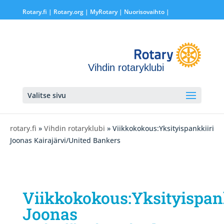
Rotary.fi
|
Rotary.org
|
MyRotary |
Nuorisovaihto
|
Vihdin rotaryklubi
Valitse sivu
rotary.fi
»
Vihdin rotaryklubi
» Viikkokokous:Yksityispankkiiri
Joonas Kairajärvi/United Bankers
Viikkokokous:Yksityispan
Joonas