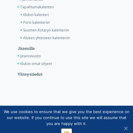
Tapahtumakalenteri
Klubin kalenteri
Piirin kalenteriin
Suomen Rotaryn kalenteriin
Alueen yhteiseen kalenteriin
Jäsenille
Jäsensivusto
Klubin omat ohjeet
Yhteystiedot
We use cookies to ensure that we give you the best experience on
Copyright © Suomen Rotarypalvelu ry 2026 |
our website. If you continue to use this site we will assume that
Jäsentietojärjestelmän tietosuojaseloste
|
Henkilötietojen
you are happy with it.
käsittely Rotarytoiminnassa
OK