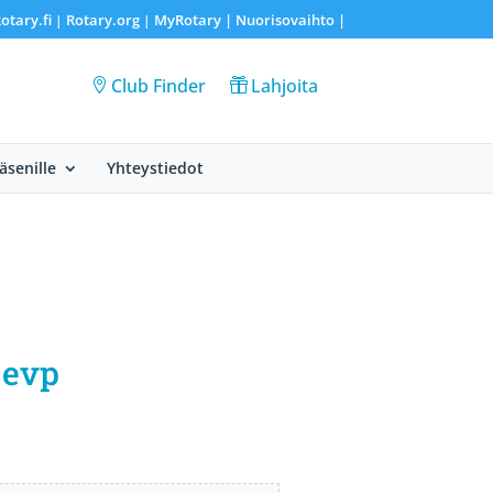
otary.fi
Rotary.org
MyRotary |
Nuorisovaihto
|
|
|
Club Finder
Lahjoita
Jäsenille
Yhteystiedot
 evp