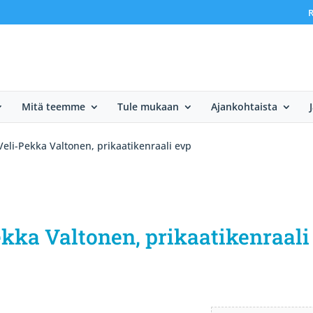
R
Mitä teemme
Tule mukaan
Ajankohtaista
Veli-Pekka Valtonen, prikaatikenraali evp
kka Valtonen, prikaatikenraali