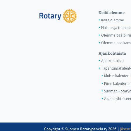
Keitä olemme
Keitä olemme
Hallitus ja toimihe
Olemme osa piiri
Olemme osa kansa
Ajankohtaista
Ajankohtaista
Tapahtumakalente
Klubin kalenteri
Piirin kalenteriin
Suomen Rotaryn 
Alueen yhteiseen
Copyright © Suomen Rotarypalvelu ry 2026 |
Jäsent