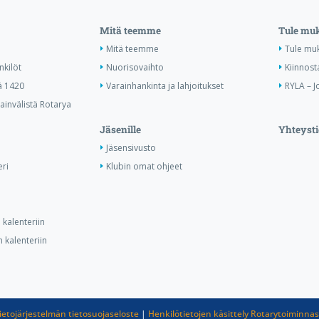
Mitä teemme
Tule mu
Mitä teemme
Tule mu
nkilöt
Nuorisovaihto
Kiinnost
ä 1420
Varainhankinta ja lahjoitukset
RYLA – J
invälistä Rotarya
Jäsenille
Yhteysti
Jäsensivusto
ri
Klubin omat ohjeet
kalenteriin
 kalenteriin
ietojärjestelmän tietosuojaseloste
|
Henkilötietojen käsittely Rotarytoiminna