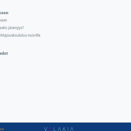
kaan
kaan
aako jäsenyys?
ohtajuuskoulutus nuorille
edot
ssa