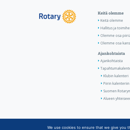
Keitä olemme
Keitä olemme
Hallitus ja toimihe
Olemme osa piiri
Olemme osa kansa
Ajankohtaista
Ajankohtaista
Tapahtumakalente
Klubin kalenteri
Piirin kalenteriin
Suomen Rotaryn 
Alueen yhteiseen
We use cookies to ensure that we give you the
Copyright © Suomen Rotarypalvelu ry 2026 |
Jäsent