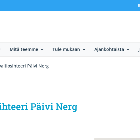
R
Mitä teemme
Tule mukaan
Ajankohtaista
altiosihteeri Päivi Nerg
ihteeri Päivi Nerg