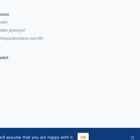
kaan
kaan
aako jäsenyys?
ohtajuuskoulutus nuorille
edot
ill assume that you are happy with it.
OK
ssa