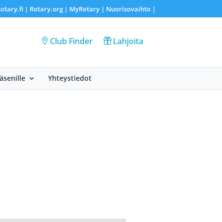
otary.fi
Rotary.org
MyRotary |
Nuorisovaihto
|
|
|
Club Finder
Lahjoita
Jäsenille
Yhteystiedot