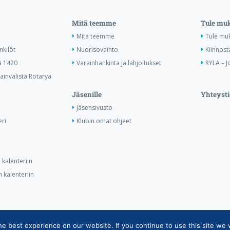
Mitä teemme
Tule mu
Mitä teemme
Tule mu
nkilöt
Nuorisovaihto
Kiinnost
ä 1420
Varainhankinta ja lahjoitukset
RYLA – J
invälistä Rotarya
Jäsenille
Yhteysti
Jäsensivusto
ri
Klubin omat ohjeet
kalenteriin
 kalenteriin
 best experience on our website. If you continue to use this site we w
ietojärjestelmän tietosuojaseloste
|
Henkilötietojen käsittely Rotarytoiminna