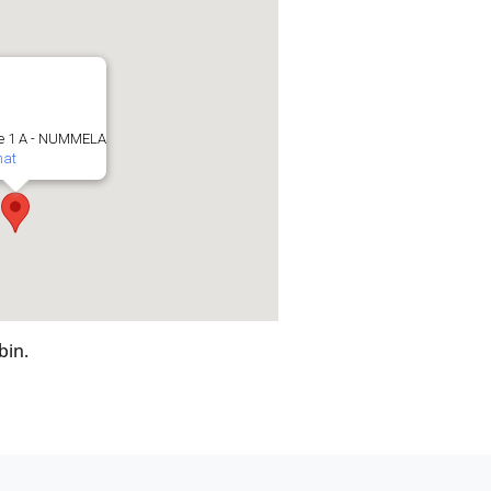
e 1 A - NUMMELA
mat
bin.