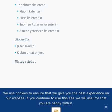
Tapahtumakalenteri
Klubin kalenteri
Piirin kalenteriin
Suomen Rotaryn kalenteriin
Alueen yhteiseen kalenteriin
Jäsenille
Jäsensivusto
Klubin omat ohjeet
Yhteystiedot
We use cookies to ensure that we give you the best experience on
Copyright © Suomen Rotarypalvelu ry 2026 |
our website. If you continue to use this site we will assume that
Jäsentietojärjestelmän tietosuojaseloste
|
Henkilötietojen
you are happy with it.
käsittely Rotarytoiminnassa
OK