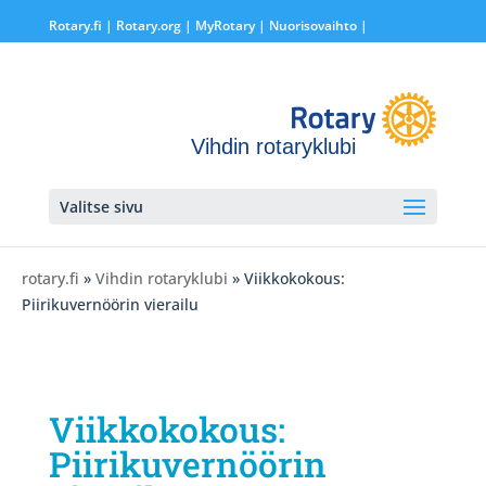
Rotary.fi
|
Rotary.org
|
MyRotary |
Nuorisovaihto
|
Vihdin rotaryklubi
Valitse sivu
rotary.fi
»
Vihdin rotaryklubi
» Viikkokokous:
Piirikuvernöörin vierailu
Viikkokokous:
Piirikuvernöörin