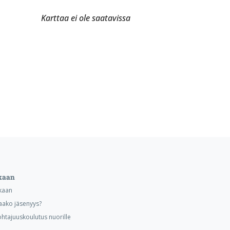
Karttaa ei ole saatavissa
kaan
kaan
aako jäsenyys?
ohtajuuskoulutus nuorille