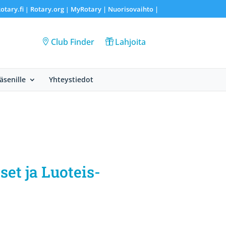
otary.fi
Rotary.org
MyRotary |
Nuorisovaihto
|
|
|
Club Finder
Lahjoita
Jäsenille
Yhteystiedot
set ja Luoteis-