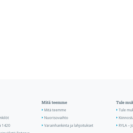
Mitä teemme
Tule mu
Mitä teemme
Tule mu
nkilöt
Nuorisovaihto
Kiinnost
ä 1420
Varainhankinta ja lahjoitukset
RYLA – J