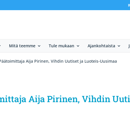
R
Mitä teemme
Tule mukaan
Ajankohtaista
äätoimittaja Aija Pirinen, Vihdin Uutiset ja Luoteis-Uusimaa
ttaja Aija Pirinen, Vihdin Uuti