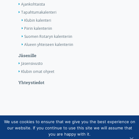
Ajankohtaista
Tapahtumakalenteri
Klubin kalenteri
Piirin kalenteriin
Suomen Rotaryn kalenteriin
Alueen yhteiseen kalenteriin
Jäsenille
Jäsensivusto
Klubin omat ohjeet
Yhteystiedot
We use cookies to ensure that we give you the best experience on
Copyright © Suomen Rotarypalvelu ry 2026 |
our website. If you continue to use this site we will assume that
Jäsentietojärjestelmän tietosuojaseloste
|
Henkilötietojen
you are happy with it.
käsittely Rotarytoiminnassa