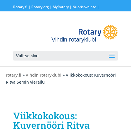
Rotary.fi
|
Rotary.org
|
MyRotary |
Nuorisovaihto
|
Vihdin rotaryklubi
Valitse sivu
rotary.fi
»
Vihdin rotaryklubi
» Viikkokokous: Kuvernööri
Ritva Semin vierailu
Viikkokokous:
Kuvernööri Ritva