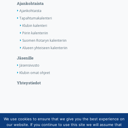
Ajankohtaista
Ajankohtaista
Tapahtumakalenteri
Klubin kalenteri
Piirin kalenteriin
Suomen Rotaryn kalenteriin
Alueen yhteiseen kalenteriin
Jäsenille
Jäsensivusto
Klubin omat ohjeet
Yhteystiedot
We use cookies to ensure that we give you the best experience on
Copyright © Suomen Rotarypalvelu ry 2026 |
our website. If you continue to use this site we will assume that
Jäsentietojärjestelmän tietosuojaseloste
|
Henkilötietojen