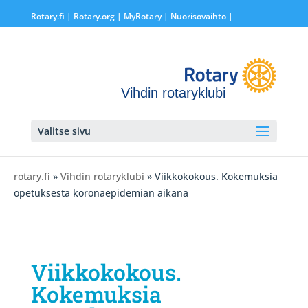
Rotary.fi
|
Rotary.org
|
MyRotary |
Nuorisovaihto
|
Vihdin rotaryklubi
Valitse sivu
rotary.fi
»
Vihdin rotaryklubi
» Viikkokokous. Kokemuksia
opetuksesta koronaepidemian aikana
Viikkokokous.
Kokemuksia