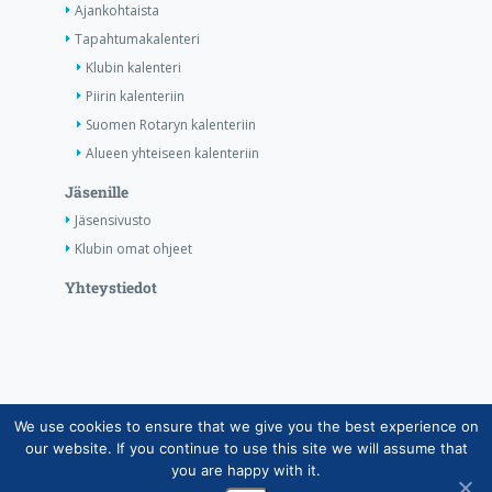
Ajankohtaista
Tapahtumakalenteri
Klubin kalenteri
Piirin kalenteriin
Suomen Rotaryn kalenteriin
Alueen yhteiseen kalenteriin
Jäsenille
Jäsensivusto
Klubin omat ohjeet
Yhteystiedot
We use cookies to ensure that we give you the best experience on
Copyright © Suomen Rotarypalvelu ry 2026 |
our website. If you continue to use this site we will assume that
Jäsentietojärjestelmän tietosuojaseloste
|
Henkilötietojen
you are happy with it.
käsittely Rotarytoiminnassa