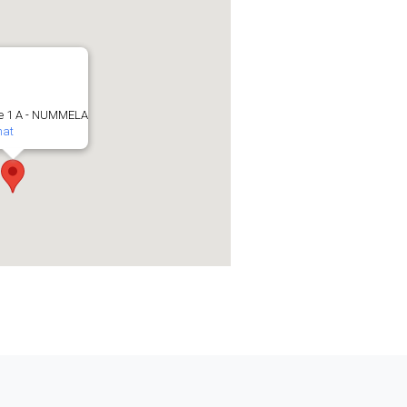
e 1 A - NUMMELA
mat