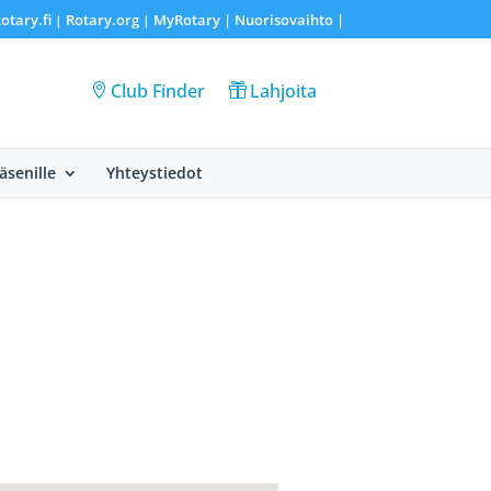
otary.fi
Rotary.org
MyRotary |
Nuorisovaihto
|
|
|
Club Finder
Lahjoita
Jäsenille
Yhteystiedot