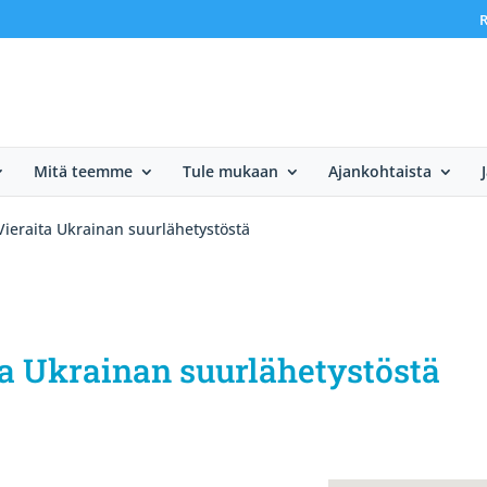
R
Mitä teemme
Tule mukaan
Ajankohtaista
Vieraita Ukrainan suurlähetystöstä
ta Ukrainan suurlähetystöstä